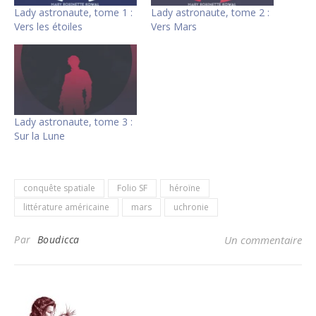
Lady astronaute, tome 1 :
Lady astronaute, tome 2 :
Vers les étoiles
Vers Mars
Lady astronaute, tome 3 :
Sur la Lune
conquête spatiale
Folio SF
héroïne
littérature américaine
mars
uchronie
Par
Boudicca
Un commentaire