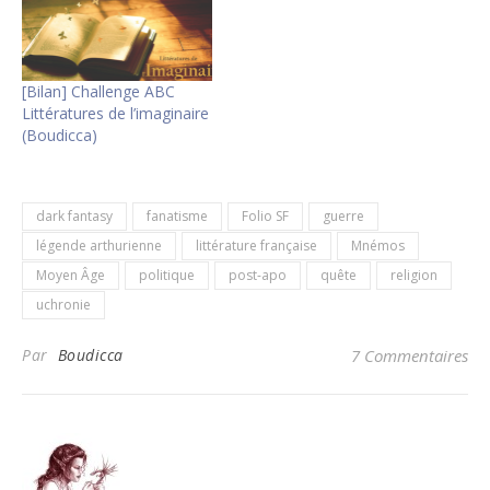
[Bilan] Challenge ABC
Littératures de l’imaginaire
(Boudicca)
dark fantasy
fanatisme
Folio SF
guerre
légende arthurienne
littérature française
Mnémos
Moyen Âge
politique
post-apo
quête
religion
uchronie
Par
Boudicca
7 Commentaires