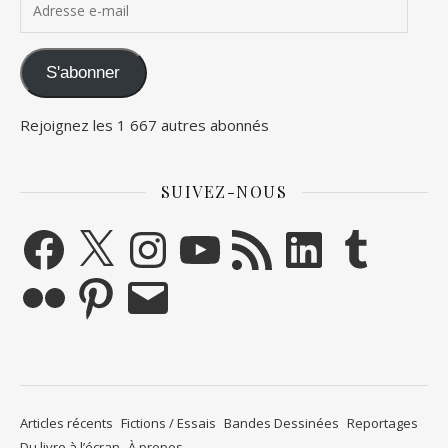
S'abonner
Rejoignez les 1 667 autres abonnés
SUIVEZ-NOUS
Facebook
X
Instagram
YouTube
Flux RSS
LinkedIn
Tumblr
Flickr
Pinterest
E-mail
Articles récents
Fictions / Essais
Bandes Dessinées
Reportages
Du livre à l’écran
À propos