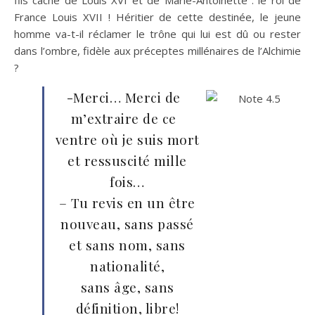
fils caché de Louis XVI et de Marie-Antoinette : le roi de
France Louis XVII ! Héritier de cette destinée, le jeune
homme va-t-il réclamer le trône qui lui est dû ou rester
dans l’ombre, fidèle aux préceptes millénaires de l’Alchimie
?
-Merci… Merci de
m’extraire de ce
ventre où je suis mort
et ressuscité mille
fois…
– Tu revis en un être
nouveau, sans passé
et sans nom, sans
nationalité,
sans âge, sans
définition, libre!