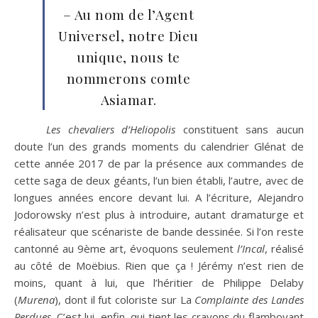
– Au nom de l’Agent
Universel, notre Dieu
unique, nous te
nommerons comte
Asiamar.
Les chevaliers d’Heliopolis
constituent sans aucun
doute l’un des grands moments du calendrier Glénat de
cette année 2017 de par la présence aux commandes de
cette saga de deux géants, l’un bien établi, l’autre, avec de
longues années encore devant lui. A l’écriture, Alejandro
Jodorowsky n’est plus à introduire, autant dramaturge et
réalisateur que scénariste de bande dessinée. Si l’on reste
cantonné au 9ème art, évoquons seulement
l’Incal
, réalisé
au côté de Moëbius. Rien que ça ! Jérémy n’est rien de
moins, quant à lui, que l’héritier de Philippe Delaby
(
Murena
), dont il fut coloriste sur La
Complainte des Landes
Perdues
. C’est lui, enfin, qui tient les crayons du flamboyant