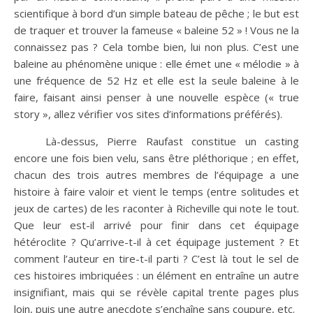
scientifique à bord d’un simple bateau de pêche ; le but est
de traquer et trouver la fameuse « baleine 52 » ! Vous ne la
connaissez pas ? Cela tombe bien, lui non plus. C’est une
baleine au phénomène unique : elle émet une « mélodie » à
une fréquence de 52 Hz et elle est la seule baleine à le
faire, faisant ainsi penser à une nouvelle espèce (« true
story », allez vérifier vos sites d’informations préférés).
Là-dessus, Pierre Raufast constitue un casting
encore une fois bien velu, sans être pléthorique ; en effet,
chacun des trois autres membres de l’équipage a une
histoire à faire valoir et vient le temps (entre solitudes et
jeux de cartes) de les raconter à Richeville qui note le tout.
Que leur est-il arrivé pour finir dans cet équipage
hétéroclite ? Qu’arrive-t-il à cet équipage justement ? Et
comment l’auteur en tire-t-il parti ? C’est là tout le sel de
ces histoires imbriquées : un élément en entraîne un autre
insignifiant, mais qui se révèle capital trente pages plus
loin, puis une autre anecdote s’enchaîne sans coupure, etc.