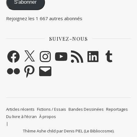
S'abonner
Rejoignez les 1 667 autres abonnés
SUIVEZ-NOUS
Facebook
X
Instagram
YouTube
Flux RSS
LinkedIn
Tumblr
Flickr
Pinterest
E-mail
Articles récents
Fictions / Essais
Bandes Dessinées
Reportages
Du livre à l’écran
À propos
Thème Ashe child par
Denis PIEL (Le Bibliocosme)
.