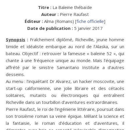
Titre :
La Baleine thébaïde
Auteur :
Pierre Raufast
Éditeur :
Alma (Romans) [
fiche officielle
]
Date de publication :
5 janvier 2017
Synopsis
:
Fraîchement diplômé, Richeville, jeune homme
timide et idéaliste embarque au nord de l’Alaska, sur un
bateau. Objectif : retrouver la fameuse « baleine 52 », qui
chante à une fréquence unique au monde. Mais l’équipage
affrété par le sinistre Samaritano Institute a d’autres
desseins.
Au menu : l’inquiétant Dr Alvarez, un hacker moscovite, une
start-up californienne, une jolie libraire et des cétacés
solitaires, mutants ou électroniques qui entraînent
Richeville dans un tourbillon d’aventures extraordinaires.
Pierre Raufast, le roi de l’ingénierie littéraire, poursuit dans
son troisième roman sa veine épique. Mêlant la science et
la fantaisie, le roman d’éducation et d’aventures, il
démontre avec brio sa capacité inépuisable d’imagination