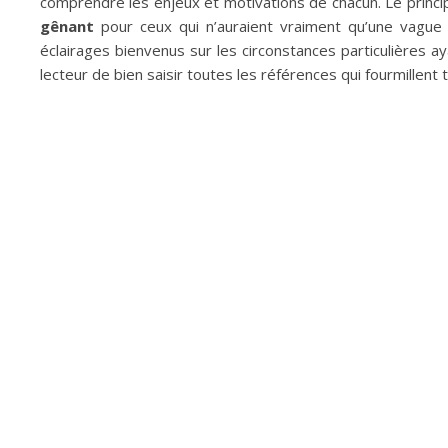
comprendre les enjeux et motivations de chacun. Le principa
gênant
pour ceux qui n’auraient vraiment qu’une vague i
éclairages bienvenus sur les circonstances particulières a
lecteur de bien saisir toutes les références qui fourmillent t