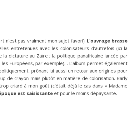
port n’est pas vraiment mon sujet favori).
L’ouvrage brasse
elles entretenues avec les colonisateurs d’autrefois (ici la
a dictature au Zaïre ; la politique panafricaine lancée par
par les Européens, par exemple)… L’album permet également
litiquement, prônant lui aussi un retour aux origines pour
up de crayon mais plutôt en matière de colorisation. Barly
trop criard à mon goût (c’était déjà le cas dans « Madame
’époque est saisissante
et pour le moins dépaysante.