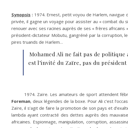
Synopsis
:
1974. Ernest, petit voyou de Harlem, navigue 
privée, il gagne un voyage pour assister au « combat du 
renouer avec ses racines auprès de ses « frères africains ».
président-dictateur Mobutu, gangréné par la corruption, le 
pires truands de Harlem…
Mohamed Ali ne fait pas de politique 
est l’invité du Zaïre, pas du présiden
1974. Zaïre. Les amateurs de sport attendent fébr
Foreman
, deux légendes de la boxe. Pour Ali c’est l’occ
Zaïre, il s’agit de faire la promotion de son pays et d’exalt
lambda ayant contracté des dettes auprès des mauvaises 
africaines. Espionnage, manipulation, corruption, assass