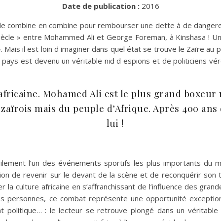
Date de publication :
2016
de combine en combine pour rembourser une dette à de dangereu
siècle » entre Mohammed Ali et George Foreman, à Kinshasa ! Un
 Mais il est loin d imaginer dans quel état se trouve le Zaïre au p
pays est devenu un véritable nid d espions et de politiciens vér
africaine. Mohamed Ali est le plus grand boxeur n
t zaïrois mais du peuple d’Afrique. Après 400 ans 
lui !
ilement l’un des événements sportifs les plus importants du 
asion de revenir sur le devant de la scène et de reconquérir so
er la culture africaine en s’affranchissant de l’influence des gra
personnes, ce combat représente une opportunité exceptionnel
inat politique… : le lecteur se retrouve plongé dans un véritab