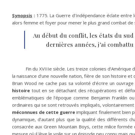
Synopsis
:
1775. La Guerre d’Indépendance éclate entre l
alors femme et foyer pour mener le plus grand combat de sa v
Au début du conflit, les états du su
dernières années, j’ai combattu 
Fin du XVIIIe siècle. Les treize colonies d’Amérique
la naissance d’une nouvelle nation, fière de son histoire e
Brian Wood ne cache pas sa volonté d’écrire un ouvrage 
histoire
tout en se détachant des récupérations et déforma
emblématiques de l’époque comme Benjamin Franklin ou 
ordinaires qui se sont retrouvés impliqués, volontairement 
méconnues de cette guerre
impliquant finalement bien pl
dynamique, d’autant plus que la qualité des différents 
consacrée aux Green Mountain Boys, cette milice formée da
mesure où il lève le voile sur un épisode peu connu mais que