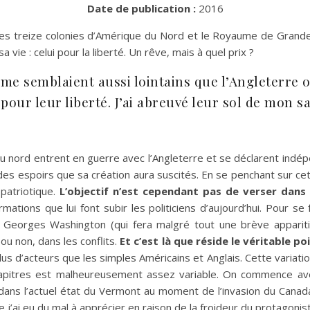
Date de publication :
2016
es treize colonies d’Amérique du Nord et le Royaume de Grande-
ie : celui pour la liberté. Un rêve, mais à quel prix ?
d me semblaient aussi lointains que l’Angleterre 
pour leur liberté. J’ai abreuvé leur sol de mon s
 du nord entrent en guerre avec l’Angleterre et se déclarent indé
t des espoirs que sa création aura suscités. En se penchant sur c
patriotique.
L’objectif n’est cependant pas de verser dans
tions que lui font subir les politiciens d’aujourd’hui. Pour se 
Georges Washington (qui fera malgré tout une brève apparit
ou non, dans les conflits.
Et c’est là que réside le véritable p
us d’acteurs que les simples Américains et Anglais. Cette variatio
chapitres est malheureusement assez variable. On commence avec
ns l’actuel état du Vermont au moment de l’invasion du Canada 
 j’ai eu du mal à apprécier en raison de la froideur du protagonis