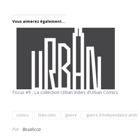
Vous aimerez également...
Focus #9 : La collection Urban Indies d’Urban Comics
comics
Etats-Unis
guerre
guerre d'indépendance amér
Par
Boudicca