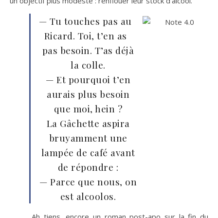
un objectif plus modeste : renflouer leur stock d’alcool.
— Tu touches pas au
Ricard. Toi, t’en as
pas besoin. T’as déjà
la colle.
— Et pourquoi t’en
aurais plus besoin
que moi, hein ?
La Gâchette aspira
bruyamment une
lampée de café avant
de répondre :
— Parce que nous, on
est alcoolos.
Ah tiens, encore un roman post-apo sur la fin du