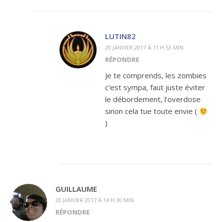
LUTIN82
20 JANVIER 2017 À 11 H 53 MIN
RÉPONDRE
Je te comprends, les zombies
c’est sympa, faut juste éviter
le débordement, l’overdose
sinon cela tue toute envie (
)
GUILLAUME
20 JANVIER 2017 À 14 H 30 MIN
RÉPONDRE