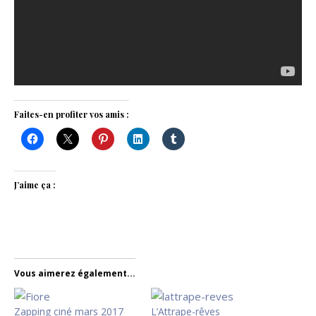
Faites-en profiter vos amis :
J’aime ça :
Vous aimerez également...
Zapping ciné mars 2017
L’Attrape-rêves