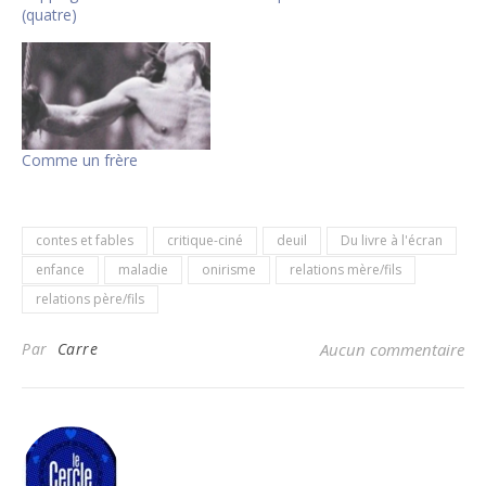
(quatre)
Comme un frère
contes et fables
critique-ciné
deuil
Du livre à l'écran
enfance
maladie
onirisme
relations mère/fils
relations père/fils
Par
Carre
Aucun commentaire