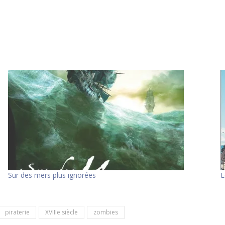
Sur des mers plus ignorées
L
piraterie
XVIIIe siècle
zombies