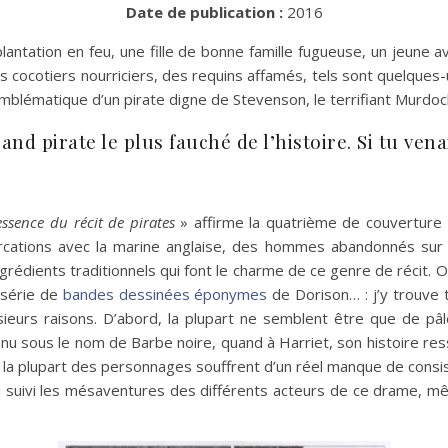
Date de publication :
2016
 plantation en feu, une fille de bonne famille fugueuse, un jeune
 cocotiers nourriciers, des requins affamés, tels sont quelques-
ure emblématique d’un pirate digne de Stevenson, le terrifiant Murd
rand pirate le plus fauché de l’histoire. Si tu ven
ssence du récit de pirates
» affirme la quatrième de couverture 
tercations avec la marine anglaise, des hommes abandonnés sur
dients traditionnels qui font le charme de ce genre de récit. Or, 
 série de
bandes dessinées éponymes
de Dorison… : j’y trouve
sieurs raisons. D’abord, la plupart ne semblent être que de pâ
u sous le nom de Barbe noire, quand à Harriet, son histoire res
s, la plupart des personnages souffrent d’un réel manque de co
i suivi les mésaventures des différents acteurs de ce drame, mê