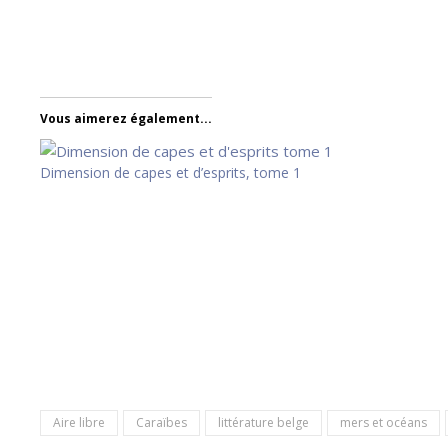
Vous aimerez également...
Dimension de capes et d’esprits, tome 1
Aire libre
Caraïbes
littérature belge
mers et océans