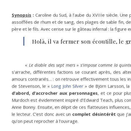
Synopsis
:
Caroline du Sud, à l’aube du XVIIIe siècle. Une
assoiffées de rhum et de sang, des plages de sable fin, des
père et le fils. Avec cerise sur le gâteau infernal : la fig
Holà, il va fermer son écoutille, le g
«
Le diable des sept mers » s’impose comme la quinte
s’arrache, différentes factions se courant après, des al
amours contrariés… : on retrouve effectivement tous les ingré
de Stevenson, le «
Long John Silver
» de Björn Larsson, la
d’abord, d’accrocher aux personnages
, et ce pour plu
Murdoch est évidemment inspiré d’Edward Teach, plus conn
Anne Bonny. Ensuite, en dépit de ces flatteuses influence
le lecteur. C’est donc avec un
complet désintérêt
que j’a
qu’on peut reprocher à l’ouvrage.