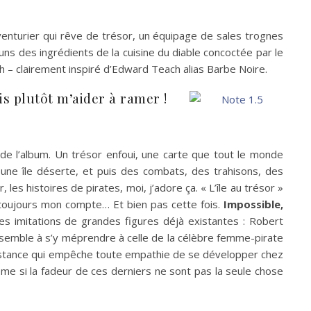
 aventurier qui rêve de trésor, un équipage de sales trognes
uns des ingrédients de la cuisine du diable concoctée par le
och – clairement inspiré d’Edward Teach alias Barbe Noire.
ais plutôt m’aider à ramer !
de l’album. Un trésor enfoui, une carte que tout le monde
 une île déserte, et puis des combats, des trahisons, des
les histoires de pirates, moi, j’adore ça. « L’île au trésor »
 toujours mon compte… Et bien pas cette fois.
Impossible,
les imitations de grandes figures déjà existantes : Robert
semble à s’y méprendre à celle de la célèbre femme-pirate
nsistance qui empêche toute empathie de se développer chez
me si la fadeur de ces derniers ne sont pas la seule chose