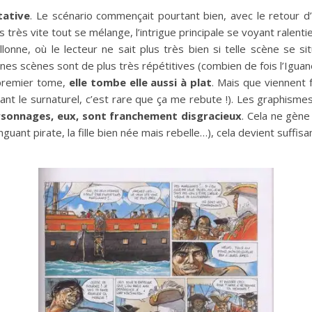
itative
. Le scénario commençait pourtant bien, avec le retour d’
rès vite tout se mélange, l’intrigue principale se voyant ralentie
llonne, où le lecteur ne sait plus très bien si telle scène se 
es scènes sont de plus très répétitives (combien de fois l’Iguan
 premier tome,
elle tombe elle aussi à plat
. Mais que viennent 
tant le surnaturel, c’est rare que ça me rebute !). Les graphism
rsonnages, eux, sont franchement disgracieux
. Cela ne gène
nguant pirate, la fille bien née mais rebelle…), cela devient suf