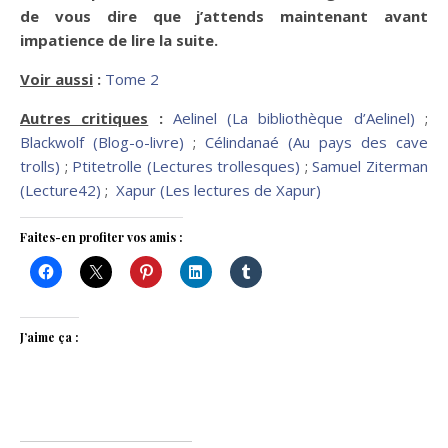
de vous dire que j’attends maintenant avant
impatience de lire la suite.
Voir aussi
:
Tome 2
Autres critiques
:
Aelinel (La bibliothèque d’Aelinel)
;
Blackwolf (Blog-o-livre)
;
Célindanaé (Au pays des cave
trolls)
;
Ptitetrolle (Lectures trollesques)
;
Samuel Ziterman
(Lecture42)
;
Xapur (Les lectures de Xapur)
Faites-en profiter vos amis :
J’aime ça :