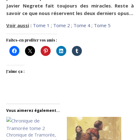
Javier Negrete fait toujours des miracles. Reste à
savoir ce que nous réservent les deux derniers opus…
Voir aussi
:
Tome 1
;
Tome 2
;
Tome 4
;
Tome 5
Faites-en profiter vos amis :
J’aime ça :
Vous aimerez également...
Chronique de Tramorée,