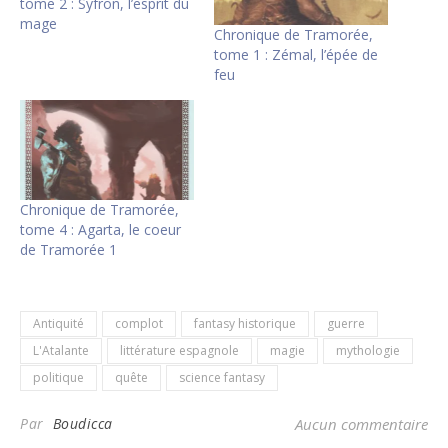
tome 2 : Syfron, l’esprit du
mage
Chronique de Tramorée,
tome 1 : Zémal, l’épée de
feu
Chronique de Tramorée,
tome 4 : Agarta, le coeur
de Tramorée 1
Antiquité
complot
fantasy historique
guerre
L'Atalante
littérature espagnole
magie
mythologie
politique
quête
science fantasy
Par
Boudicca
Aucun commentaire