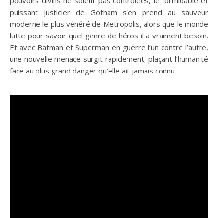
pouvoirs divins ne soient pas contrôlées, le formidable et
puissant justicier de Gotham s’en prend au sauveur
moderne le plus vénéré de Metropolis, alors que le monde
lutte pour savoir quel genre de héros il a vraiment besoin.
Et avec Batman et Superman en guerre l’un contre l’autre,
une nouvelle menace surgit rapidement, plaçant l’humanité
face au plus grand danger qu’elle ait jamais connu.