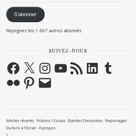
S'abonner
Rejoignez les 1 667 autres abonnés
SUIVEZ-NOUS
Facebook
X
Instagram
YouTube
Flux RSS
LinkedIn
Tumblr
Flickr
Pinterest
E-mail
Articles récents
Fictions / Essais
Bandes Dessinées
Reportages
Du livre à l’écran
À propos