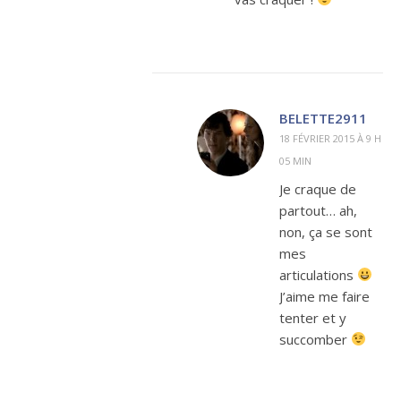
BELETTE2911
18 FÉVRIER 2015 À 9 H
05 MIN
Je craque de
partout… ah,
non, ça se sont
mes
articulations
J’aime me faire
tenter et y
succomber