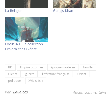
La Religion
Gengis Khan
Focus #3 : La collection
Explora chez Glénat
BD
Empire ottoman
époque moderne
famille
Glénat
guerre
littérature française
Orient
politique
XVIe siècle
Par
Boudicca
Aucun commentaire