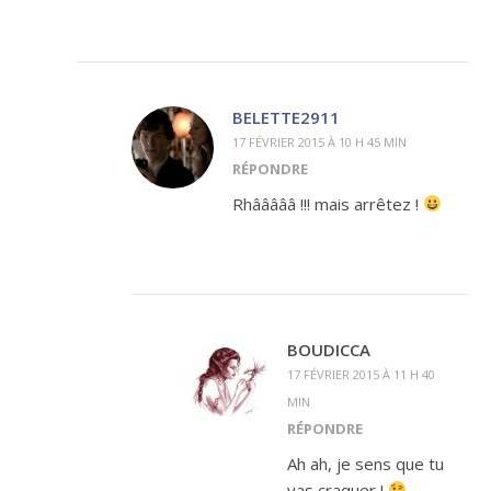
BELETTE2911
17 FÉVRIER 2015 À 10 H 45 MIN
RÉPONDRE
Rhâââââ !!! mais arrêtez !
BOUDICCA
17 FÉVRIER 2015 À 11 H 40
MIN
RÉPONDRE
Ah ah, je sens que tu
vas craquer !