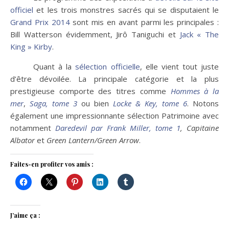
officiel
et les trois monstres sacrés qui se disputaient le
Grand Prix 2014
sont mis en avant parmi les principales :
Bill Watterson évidemment, Jirô Taniguchi et
Jack « The
King » Kirby
.
Quant à la
sélection officielle
, elle vient tout juste
d’être dévoilée. La principale catégorie et la plus
prestigieuse comporte des titres comme
Hommes à la
mer
,
Saga, tome 3
ou bien
Locke & Key, tome 6
. Notons
également une impressionnante sélection Patrimoine avec
notamment
Daredevil par Frank Miller, tome 1
, Capitaine
Albator
et
Green Lantern/Green Arrow
.
Faites-en profiter vos amis :
J’aime ça :