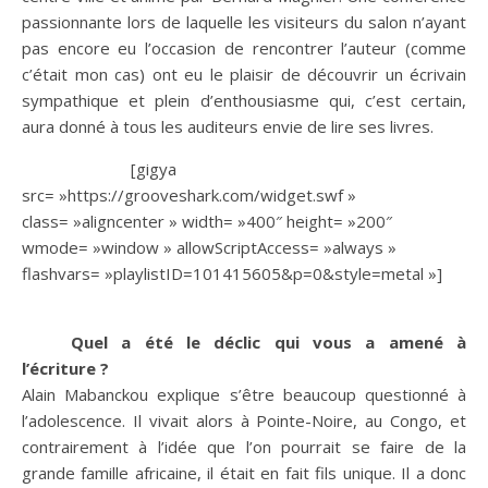
passionnante lors de laquelle les visiteurs du salon n’ayant
pas encore eu l’occasion de rencontrer l’auteur (comme
c’était mon cas) ont eu le plaisir de découvrir un écrivain
sympathique et plein d’enthousiasme qui, c’est certain,
aura donné à tous les auditeurs envie de lire ses livres.
[gigya
src= »https://grooveshark.com/widget.swf »
class= »aligncenter » width= »400″ height= »200″
wmode= »window » allowScriptAccess= »always »
flashvars= »playlistID=101415605&p=0&style=metal »]
Quel a été le déclic qui vous a amené à
l’écriture ?
Alain Mabanckou explique s’être beaucoup questionné à
l’adolescence. Il vivait alors à Pointe-Noire, au Congo, et
contrairement à l’idée que l’on pourrait se faire de la
grande famille africaine, il était en fait fils unique. Il a donc