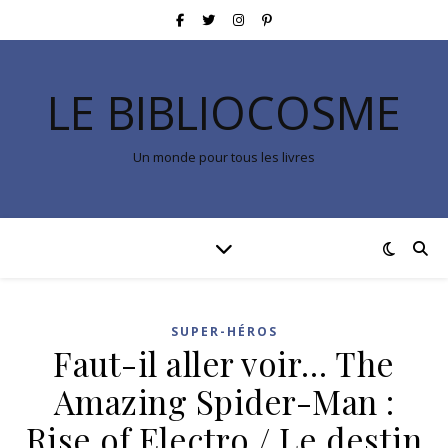
LE BIBLIOCOSME
Un monde pour tous les livres
SUPER-HÉROS
Faut-il aller voir… The
Amazing Spider-Man :
Rise of Electro / Le destin