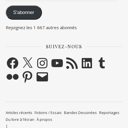
S'abonner
Rejoignez les 1 667 autres abonnés
SUIVEZ-NOUS
Facebook
X
Instagram
YouTube
Flux RSS
LinkedIn
Tumblr
Flickr
Pinterest
E-mail
Articles récents
Fictions / Essais
Bandes Dessinées
Reportages
Du livre à l’écran
À propos