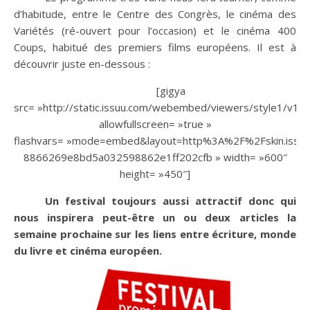
d’habitude, entre le Centre des Congrès, le cinéma des
Variétés (ré-ouvert pour l’occasion) et le cinéma 400
Coups, habitué des premiers films européens. Il est à
découvrir juste en-dessous :
[gigya
src= »http://static.issuu.com/webembed/viewers/style1/v1/I
allowfullscreen= »true »
flashvars= »mode=embed&layout=http%3A%2F%2Fskin.issu
8866269e8bd5a032598862e1ff202cfb » width= »600″
height= »450″]
Un festival toujours aussi attractif donc qui
nous inspirera peut-être un ou deux articles la
semaine prochaine sur les liens entre écriture, monde
du livre et cinéma européen.