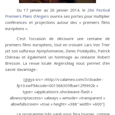
Du 17 janvier au 26 janvier 2014, le
26e Festival
Premiers Plans d’Angers
ouvrira ses portes pour multiplier
conférences et projections autour des « premiers films
européens ».
C’est l’occasion de découvrir une centaine de
premiers films européens, tout en croisant Lars Von Trier
(et son sulfureux
Nymphomaniac
, Denis Podalydès, Patrick
Chéreau et également un hommage au cinéaste Robert
Bresson. La revue locale AngersMag nous permet d’en
savoir davantage :
[gigya src= »http://v.calameo.com/3/cloader-
fp10.swf?bkcode=001568305fbae12f9992b »
type= »application/x-shockwave-flash »
allowscriptaccess= »always » wmode= »transparent »
allowfullscreen= »true » height= »388″ width= »600″]
Le programme très varié nous fera tourner, comme