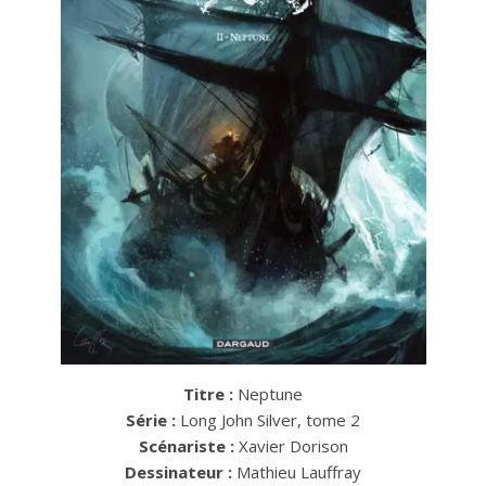
Titre :
Neptune
Série :
Long John Silver, tome 2
Scénariste :
Xavier Dorison
Dessinateur :
Mathieu Lauffray