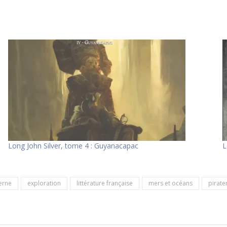
Long John Silver, tome 4 : Guyanacapac
L
erne
exploration
littérature française
mers et océans
pirate