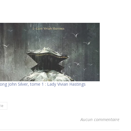
ong John Silver, tome 1 : Lady Vivian Hastings
rie
Aucun commentaire