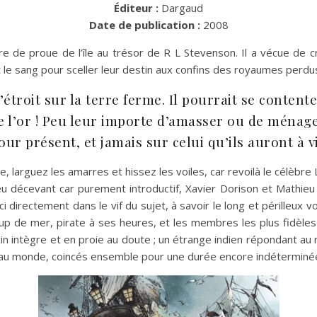
Éditeur :
Dargaud
Date de publication :
2008
igure de proue de l’île au trésor de R L Stevenson. Il a vécue d
et le sang pour sceller leur destin aux confins des royaumes perdu
étroit sur la terre ferme. Il pourrait se contente
e l’or ! Peu leur importe d’amasser ou de ménage
jour présent, et jamais sur celui qu’ils auront à 
 larguez les amarres et hissez les voiles, car revoilà le célèbre 
décevant car purement introductif, Xavier Dorison et Mathieu 
ici directement dans le vif du sujet, à savoir le long et périlleu
 loup de mer, pirate à ses heures, et les membres les plus fidèl
cin intègre et en proie au doute ; un étrange indien répondant a
e beau monde, coincés ensemble pour une durée encore indéterminé