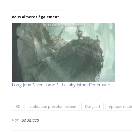
Vous aimerez également...
Long John Silver, tome 3 : Le labyrinthe d’émeraude
BD
civilisation précolombienne
Dargaud
époque mod
Par
Boudicca