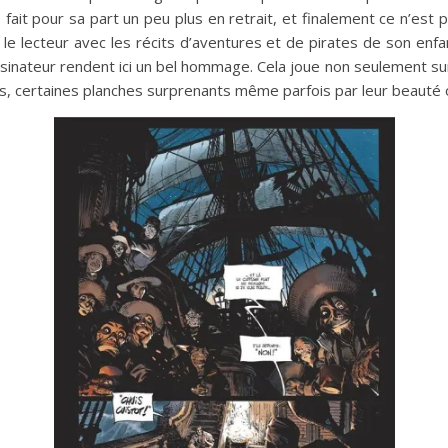
 fait pour sa part un peu plus en retrait, et finalement ce n’est
 le lecteur avec les récits d’aventures et de pirates de son enf
essinateur rendent ici un bel hommage. Cela joue non seulement su
s, certaines planches surprenants même parfois par leur beauté ou