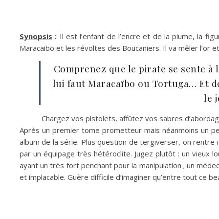
Synopsis
:
Il est l’enfant de l’encre et de la plume, la f
Maracaibo et les révoltes des Boucaniers. Il va mêler l’or 
Comprenez que le pirate se sente à l’
lui faut Maracaïbo ou Tortuga… Et d
le 
Chargez vos pistolets, affûtez vos sabres d’abordage,
Après un premier tome prometteur mais néanmoins un peu 
album de la série. Plus question de tergiverser, on rentre 
par un équipage très hétéroclite. Jugez plutôt : un vieux
ayant un très fort penchant pour la manipulation ; un méde
et implacable. Guère difficile d’imaginer qu’entre tout c