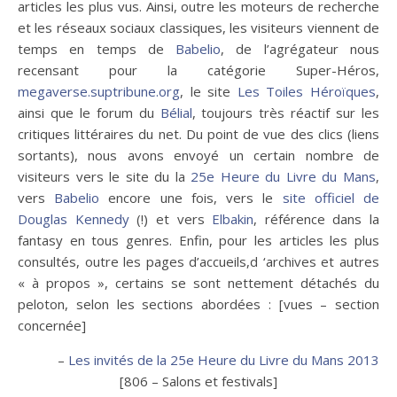
articles les plus vus. Ainsi, outre les moteurs de recherche
et les réseaux sociaux classiques, les visiteurs viennent de
temps en temps de
Babelio
, de l’agrégateur nous
recensant pour la catégorie Super-Héros,
megaverse.suptribune.org
, le site
Les Toiles Héroïques
,
ainsi que le forum du
Bélial
, toujours très réactif sur les
critiques littéraires du net. Du point de vue des clics (liens
sortants), nous avons envoyé un certain nombre de
visiteurs vers le site du la
25e Heure du Livre du Mans
,
vers
Babelio
encore une fois, vers le
site officiel de
Douglas Kennedy
(!) et vers
Elbakin
, référence dans la
fantasy en tous genres. Enfin, pour les articles les plus
consultés, outre les pages d’accueils,d ‘archives et autres
« à propos », certains se sont nettement détachés du
peloton, selon les sections abordées : [vues – section
concernée]
–
Les invités de la 25e Heure du Livre du Mans 2013
[806 – Salons et festivals]