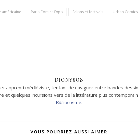
re américaine
Paris Comics Expo
Salons et festivals
Urban Comics
DIONYSOS
t apprenti médiéviste, tentant de naviguer entre bandes dessin
aire et quelques incursions vers de la littérature plus contempor
Bibliocosme
.
VOUS POURRIEZ AUSSI AIMER