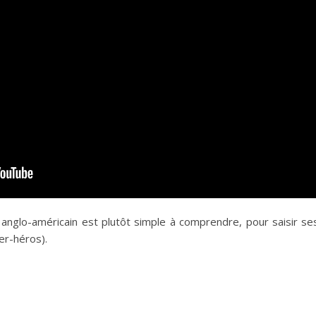
anglo-américain est plutôt simple à comprendre, pour saisir ses
per-héros).