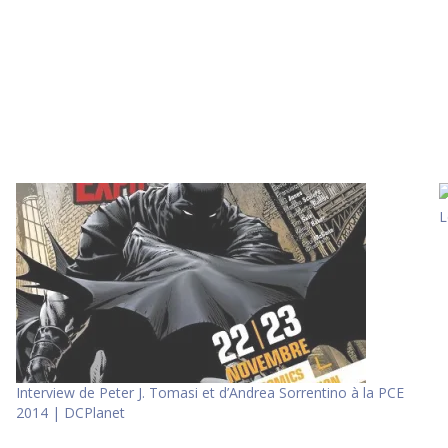
L
Interview de Peter J. Tomasi et d’Andrea Sorrentino à la PCE
2014 | DCPlanet