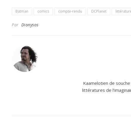
Batman
comics
compte-rendu
DCPlanet
littératu
Par
Dionysos
Kaamelotien de souche e
littératures de l’imagin