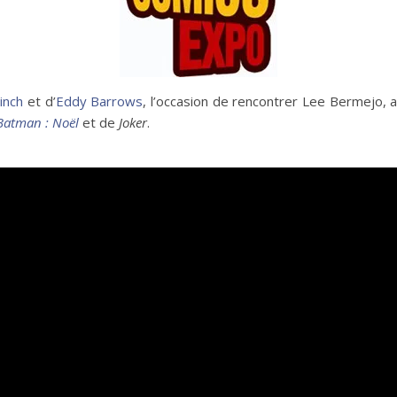
inch
et d’
Eddy Barrows
, l’occasion de rencontrer Lee Bermejo, 
Batman : Noël
et de
Joker
.