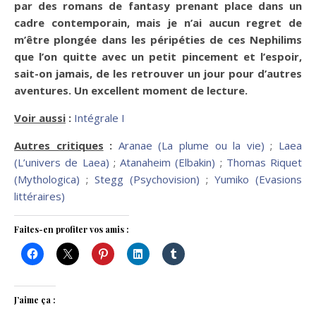
par des romans de fantasy prenant place dans un
cadre contemporain, mais je n’ai aucun regret de
m’être plongée dans les péripéties de ces Nephilims
que l’on quitte avec un petit pincement et l’espoir,
sait-on jamais, de les retrouver un jour pour d’autres
aventures. Un excellent moment de lecture.
Voir aussi
:
Intégrale I
Autres critiques
:
Aranae (La plume ou la vie)
;
Laea
(L’univers de Laea)
;
Atanaheim (Elbakin)
;
Thomas Riquet
(Mythologica)
;
Stegg (Psychovision)
;
Yumiko (Evasions
littéraires)
Faites-en profiter vos amis :
J’aime ça :