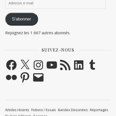
S'abonner
Rejoignez les 1 667 autres abonnés
SUIVEZ-NOUS
Facebook
X
Instagram
YouTube
Flux RSS
LinkedIn
Tumblr
Flickr
Pinterest
E-mail
Articles récents
Fictions / Essais
Bandes Dessinées
Reportages
Du livre à l’écran
À propos