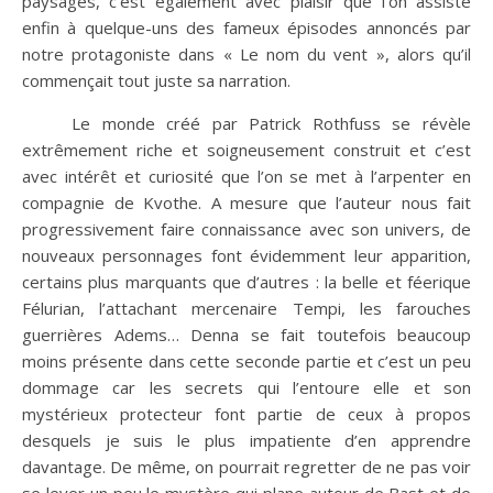
paysages, c’est également avec plaisir que l’on assiste
enfin à quelque-uns des fameux épisodes annoncés par
notre protagoniste dans « Le nom du vent », alors qu’il
commençait tout juste sa narration.
Le monde créé par Patrick Rothfuss se révèle
extrêmement riche et soigneusement construit et c’est
avec intérêt et curiosité que l’on se met à l’arpenter en
compagnie de Kvothe. A mesure que l’auteur nous fait
progressivement faire connaissance avec son univers, de
nouveaux personnages font évidemment leur apparition,
certains plus marquants que d’autres : la belle et féerique
Félurian, l’attachant mercenaire Tempi, les farouches
guerrières Adems… Denna se fait toutefois beaucoup
moins présente dans cette seconde partie et c’est un peu
dommage car les secrets qui l’entoure elle et son
mystérieux protecteur font partie de ceux à propos
desquels je suis le plus impatiente d’en apprendre
davantage. De même, on pourrait regretter de ne pas voir
se lever un peu le mystère qui plane autour de Bast et de