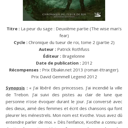
Titre :
La peur du sage : Deuxième partie (The wise man’s
fear)
Cycle :
Chronique du tueur de roi, tome 2 (partie 2)
Auteur :
Patrick Rothfuss
Éditeur :
Bragelonne
Date de publication :
2012
Récompenses :
Prix Elbakin.net 2013 (roman étranger).
Prix David Gemmell Legend 2012
Synopsis
:
« J’ai libéré des princesses. J’ai incendié la ville
de Trebon. J’ai suivi des pistes au clair de lune que
personne n’ose évoquer durant le jour. J’ai conversé avec
des dieux, aimé des femmes et écrit des chansons qui font
pleurer les ménestrels. Mon nom est Kvothe. Vous avez dû
entendre parler de moi. » Dès l’enfance, Kvothe a connu un