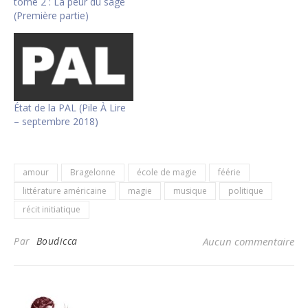
tome 2 : La peur du sage
(Première partie)
État de la PAL (Pile À Lire
– septembre 2018)
amour
Bragelonne
école de magie
féérie
littérature américaine
magie
musique
politique
récit initiatique
Par
Boudicca
Aucun commentaire