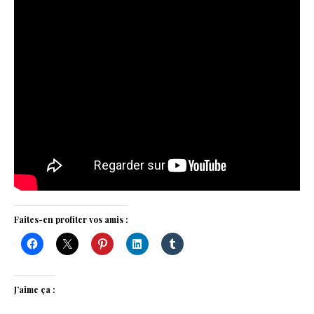
Faites-en profiter vos amis :
J’aime ça :