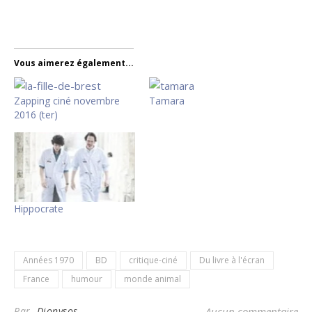
Vous aimerez également...
Zapping ciné novembre
Tamara
2016 (ter)
Hippocrate
Années 1970
BD
critique-ciné
Du livre à l'écran
France
humour
monde animal
Par
Dionysos
Aucun commentaire