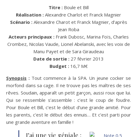
Titre :
Boule et Bill
Réalisation :
Alexandre Charlot et Franck Magnier
Scénario :
Alexandre Charot et Franck Magnier, d’après
Jean Roba
Acteurs principaux :
Frank Dubosc, Marina Foïs, Charles
Crombez, Nicolas Vaude, Lionel Abelanski, avec les voix de
Manu Payet et de Sara Giraudeau
Date de sortie :
27 février 2013
Budget :
16,7 M€
Synopsis
:
Tout commence à la SPA. Un jeune cocker se
morfond dans sa cage. Il ne trouve pas les maîtres de ses
rêves. Soudain, apparaît un petit garçon, aussi roux que lui.
Qui se ressemble s’assemble : c’est le coup de foudre.
Pour Boule et Bill, c’est le début d’une grande amitié. Pour
les parents, c’est le début des ennuis… Et c’est parti pour
une grande aventure en famille !
J’ai une vie géniale :