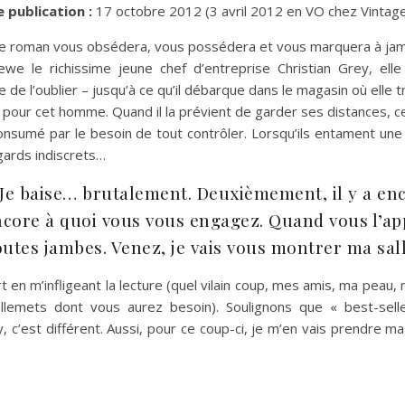
 publication :
17 octobre 2012 (3 avril 2012 en VO chez Vintag
, ce roman vous obsédera, vous possédera et vous marquera à jam
viewe le richissime jeune chef d’entreprise Christian Grey, el
de l’oublier – jusqu’à ce qu’il débarque dans le magasin où elle tr
pour cet homme. Quand il la prévient de garder ses distances, cel
sumé par le besoin de tout contrôler. Lorsqu’ils entament une 
gards indiscrets…
 Je baise… brutalement. Deuxièmement, il y a enc
ncore à quoi vous vous engagez. Quand vous l’ap
toutes jambes. Venez, je vais vous montrer ma sall
uvert en m’infligeant la lecture (quel vilain coup, mes amis, ma p
llemets dont vous aurez besoin). Soulignons que « best-sel
c’est différent. Aussi, pour ce coup-ci, je m’en vais prendre m