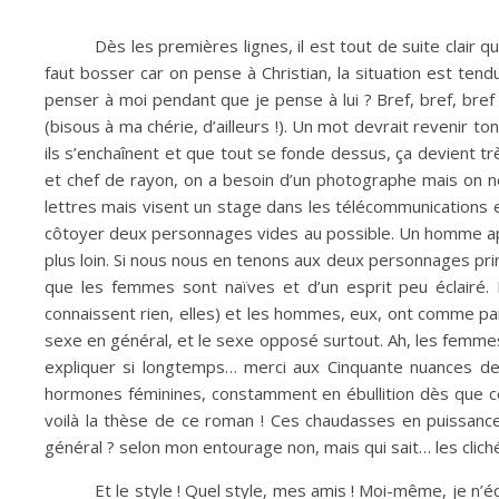
Dès les premières lignes, il est tout de suite clair q
faut bosser car on pense à Christian, la situation est tend
penser à moi pendant que je pense à lui ? Bref, bref, bref !
(bisous à ma chérie, d’ailleurs !). Un mot devrait revenir 
ils s’enchaînent et que tout se fonde dessus, ça devient trè
et chef de rayon, on a besoin d’un photographe mais on ne
lettres mais visent un stage dans les télécommunications 
côtoyer deux personnages vides au possible. Un homme apa
plus loin. Si nous nous en tenons aux deux personnages pri
que les femmes sont naïves et d’un esprit peu éclairé. L
connaissent rien, elles) et les hommes, eux, ont comme part
sexe en général, et le sexe opposé surtout. Ah, les femmes 
expliquer si longtemps… merci aux Cinquante nuances de
hormones féminines, constamment en ébullition dès que ces 
voilà la thèse de ce roman ! Ces chaudasses en puissance
général ? selon mon entourage non, mais qui sait… les clich
Et le style ! Quel style, mes amis ! Moi-même, je n’éc