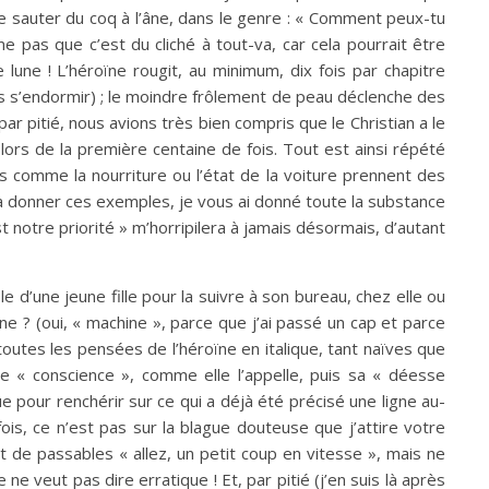
e sauter du coq à l’âne, dans le genre : « Comment peux-tu
e pas que c’est du cliché à tout-va, car cela pourrait être
 lune ! L’héroïne rougit, au minimum, dix fois par chapitre
as s’endormir) ; le moindre frôlement de peau déclenche des
par pitié, nous avions très bien compris que le Christian a le
ur lors de la première centaine de fois. Tout est ainsi répété
ils comme la nourriture ou l’état de la voiture prennent des
 à donner ces exemples, je vous ai donné toute la substance
st notre priorité » m’horripilera à jamais désormais, d’autant
 d’une jeune fille pour la suivre à son bureau, chez elle ou
e ? (oui, « machine », parce que j’ai passé un cap et parce
toutes les pensées de l’héroïne en italique, tant naïves que
te « conscience », comme elle l’appelle, puis sa « déesse
ue pour renchérir sur ce qui a déjà été précisé une ligne au-
ois, ce n’est pas sur la blague douteuse que j’attire votre
t de passables « allez, un petit coup en vitesse », mais ne
ne veut pas dire erratique ! Et, par pitié (j’en suis là après