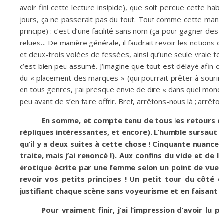
avoir fini cette lecture insipide), que soit perdue cette
jours, ça ne passerait pas du tout. Tout comme cette manie
principe) : c’est d’une facilité sans nom (ça pour gagner de
relues… De manière générale, il faudrait revoir les notions 
et deux-trois volées de fessées, ainsi qu’une seule vraie 
c’est bien peu assumé. J’imagine que tout est délayé afin 
du « placement des marques » (qui pourrait prêter à sourire
en tous genres, j’ai presque envie de dire « dans quel mon
peu avant de s’en faire offrir. Bref, arrêtons-nous là ; arrêto
En somme, et compte tenu de tous les retours que
répliques intéressantes, et encore). L’humble sursaut 
qu’il y a deux suites à cette chose ! Cinquante nuanc
traite, mais j’ai renoncé !). Aux confins du vide et de
érotique écrite par une femme selon un point de vue fé
revoir vos petits principes ! Un petit tour du côté
justifiant chaque scène sans voyeurisme et en faisant
Pour vraiment finir, j’ai l’impression d’avoir 