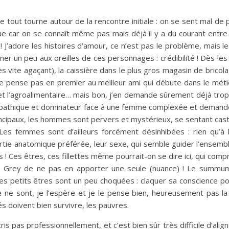
ue tout tourne autour de la rencontre initiale : on se sent mal de 
ue car on se connaît même pas mais déjà il y a du courant entre no
 J’adore les histoires d’amour, ce n’est pas le problème, mais les 
tonner un peu aux oreilles de ces personnages : crédibilité ! Dès
s vite agaçant), la caissière dans le plus gros magasin de bricol
 pense pas en premier au meilleur ami qui débute dans le métie
et l’agroalimentaire… mais bon, j’en demande sûrement déjà trop
thique et dominateur face à une femme complexée et demandeuse
ncipaux, les hommes sont pervers et mystérieux, se sentant castré
es femmes sont d’ailleurs forcément désinhibées : rien qu’à l’i
ie anatomique préférée, leur sexe, qui semble guider l’ensemble 
! Ces êtres, ces fillettes même pourrait-on se dire ici, qui compr
 Grey de ne pas en apporter une seule (nuance) ! Le summum d
petits êtres sont un peu choquées : claquer sa conscience pour 
 ne sont, je l’espère et je le pense bien, heureusement pas la 
és doivent bien survivre, les pauvres.
ris pas professionnellement, et c’est bien sûr très difficile d’ali