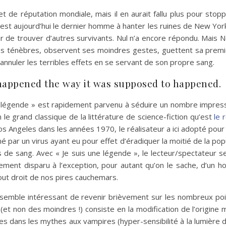
t de réputation mondiale, mais il en aurait fallu plus pour stoppe
est aujourd’hui le dernier homme à hanter les ruines de New Yor
ir de trouver d’autres survivants. Nul n’a encore répondu. Mais N
es ténèbres, observent ses moindres gestes, guettent sa premièr
n annuler les terribles effets en se servant de son propre sang.
happened the way it was supposed to happened.
e légende » est rapidement parvenu à séduire un nombre impressi
n le grand classique de la littérature de science-fiction qu’est
le 
s Angeles dans les années 1970, le réalisateur a ici adopté pour
 par un virus ayant eu pour effet d’éradiquer la moitié de la pop
 de sang. Avec « Je suis une légende », le lecteur/spectateur 
ment disparu à l’exception, pour autant qu’on le sache, d’un ho
out droit de nos pires cauchemars.
me semble intéressant de revenir brièvement sur les nombreux poi
(et non des moindres !) consiste en la modification de l’origin
 dans les mythes aux vampires (hyper-sensibilité à la lumière du so