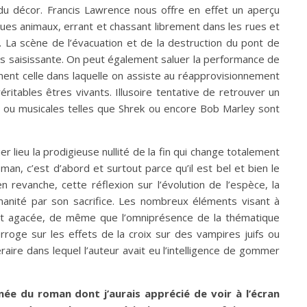
é du décor. Francis Lawrence nous offre en effet un aperçu
ues animaux, errant et chassant librement dans les rues et
 La scène de l’évacuation et de la destruction du pont de
ès saisissante. On peut également saluer la performance de
mment celle dans laquelle on assiste au réapprovisionnement
tables êtres vivants. Illusoire tentative de retrouver un
 ou musicales telles que Shrek ou encore Bob Marley sont
 lieu la prodigieuse nullité de la fin qui change totalement
an, c’est d’abord et surtout parce qu’il est bel et bien le
n revanche, cette réflexion sur l’évolution de l’espèce, la
manité par son sacrifice. Les nombreux éléments visant à
ment agacée, de même que l’omniprésence de la thématique
rroge sur les effets de la croix sur des vampires juifs ou
raire dans lequel l’auteur avait eu l’intelligence de gommer
e du roman dont j’aurais apprécié de voir à l’écran