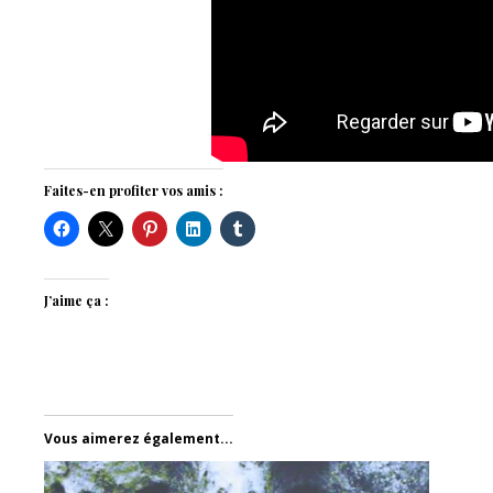
Faites-en profiter vos amis :
J’aime ça :
Vous aimerez également...