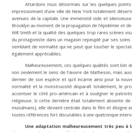
Attardons nous désormais sur les quelques points po
impressionnant d’une ville de New York totalement déserté
avenues de la capitale. Une immensité vide et silencieus
Brooklyn au moment de la propagation de l’épidémie et de 
Will Smith et la qualité des quelques trop rares scènes vi
du protagoniste dans un magasin repeuplé par ses soins d
semblant de normalité qui ne peut que toucher le specta
également appréciables.
Malheureusement, ces quelques qualités sont loin de f
non seulement le sens de l’œuvre de Matheson, mais aussi c
dernier de son espèce et qu’il incarne ainsi pour la nouve
normalité et la monstruosité disparaît totalement, le p
accentuer le côté pro-américain et à souligner le patri
religieuse. Si cette dernière était totalement absente de
musulmans), elle devient centrale dans le film et éloigne e
toutes références fort discutables à une quelconque interve
Une adaptation malheureusement très peu à la