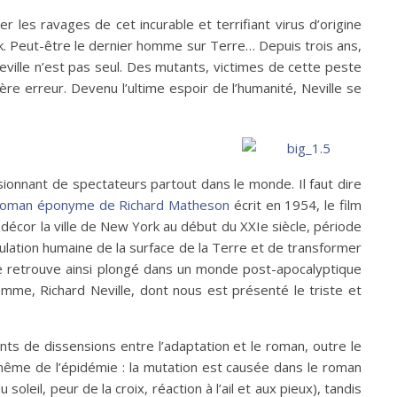
r les ravages de cet incurable et terrifiant virus d’origine
k. Peut-être le dernier homme sur Terre… Depuis trois ans,
eville n’est pas seul. Des mutants, victimes de cette peste
e erreur. Devenu l’ultime espoir de l’humanité, Neville se
onnant de spectateurs partout dans le monde. Il faut dire
roman éponyme de Richard Matheson
écrit en 1954, le film
 décor la ville de New York au début du XXIe siècle, période
ulation humaine de la surface de la Terre et de transformer
se retrouve ainsi plongé dans un monde post-apocalyptique
mme, Richard Neville, dont nous est présenté le triste et
nts de dissensions entre l’adaptation et le roman, outre le
e même de l’épidémie : la mutation est causée dans le roman
leil, peur de la croix, réaction à l’ail et aux pieux), tandis