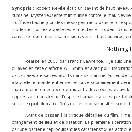
Synopsis
:
Robert Neville était un savant de haut niveau e
humaine. Mystérieusement immunisé contre le mal, Neville 
il diffuse chaque jour des messages radio dans le fol espo
moderne – on les appelle les « Infectés » – rôdent dans l
consacre tout entier à sa mission : venir à bout du virus, e
Nothing 
Réalisé en 2007 par Francis Lawrence, « Je suis un
qu’avec en tête d’affiche Will Smith et avec pour inspiratio
partait avec de sacrés atouts dans sa manche. Au lieu de Lo
à laquelle le monde entier se retrouve soudainement décimé
l’autre moitié en espèce de mutants décérébrés et avides
oppressant dans lequel l’espèce humaine a presque totale
solitaire quotidien aux côtés de ces monstruosités sortis t
Avant de passer à la critique détaillée du film, il 
changement de lieu et de datation. La première altération 
par une bactérie reproduisant les caractéristiques attribuées