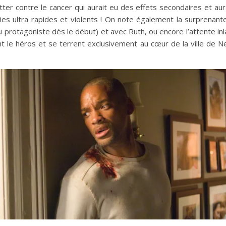
utter contre le cancer qui aurait eu des effets secondaires et a
es ultra rapides et violents ! On note également la surprenante d
du protagoniste dès le début) et avec Ruth, ou encore l’attente in
ent le héros et se terrent exclusivement au cœur de la ville d