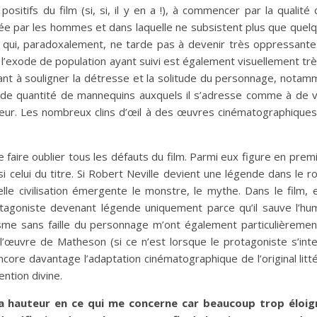
sitifs du film (si, si, il y en a !), à commencer par la qualit
e par les hommes et dans laquelle ne subsistent plus que quelq
e qui, paradoxalement, ne tarde pas à devenir très oppressante.
l’exode de population ayant suivi est également visuellement tr
sant à souligner la détresse et la solitude du personnage, nota
e quantité de mannequins auxquels il s’adresse comme à de véri
teur. Les nombreux clins d’œil à des œuvres cinématographiques
aire oublier tous les défauts du film. Parmi eux figure en premier
elui du titre. Si Robert Neville devient une légende dans le rom
lle civilisation émergente le monstre, le mythe. Dans le film, e
rotagoniste devenant légende uniquement parce qu’il sauve l’hu
otisme sans faille du personnage m’ont également particulière
 l’œuvre de Matheson (si ce n’est lorsque le protagoniste s’inte
ncore davantage l’adaptation cinématographique de l’original litté
ntion divine.
 hauteur en ce qui me concerne car beaucoup trop éloigné