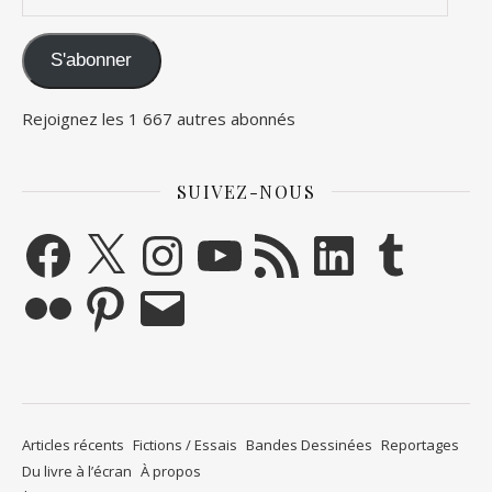
S'abonner
Rejoignez les 1 667 autres abonnés
SUIVEZ-NOUS
Facebook
X
Instagram
YouTube
Flux RSS
LinkedIn
Tumblr
Flickr
Pinterest
E-mail
Articles récents
Fictions / Essais
Bandes Dessinées
Reportages
Du livre à l’écran
À propos