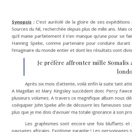
Synopsis
:
C’est auréolé de la gloire de ses expéditions
Sources du Nil, recherchée depuis plus de mille ans. Mais c
qu’il manie parfaitement il n’en manque qu’une pour se fai
Hanning Speke, comme partenaire pour conduire durant pr
l’imaginaire du monde entier et dont les résultats vont divi
Je préfère affronter mille Somalis
londo
Après six mois d’attente, voilà enfin la suite tant at
A Magellan et Mary Kingsley succèdent donc Percy Fawcett
plusieurs volumes. A travers ce magnifique album nous déc
coéquipier John Speke afin de découvrir les fameuses sourc
plus que je me dois d’avouer ma totale ignorance à son propo
Les graphismes sont encore une fois bluffants et p
paysages africains. Exotisme garantie ! Les personnages so