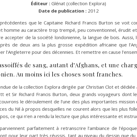
Éditeur :
Glénat (collection Explora)
Date de publication :
2012
 précédentes que le Capitaine Richard Francis Burton se voit co
et homme au caractère trop trempé, peu conventionnel, érudit et 
re accepter de la société londonienne, la langue de bois. Aussi, l
ès de deux ans la plus grosse expédition africaine que l’Ang
ser l’Angleterre pour des décennies. Et remettre en cause l’ensem
 assoiffés de sang, autant d’Afghans, et une char
nien. Au moins ici les choses sont franches.
tendue de la collection Explora dirigée par Christian Clot et dédié
 et Sir Richard Francis Burton, deux grands voyageurs dont les 
ouvrons le déroulement de l’une des plus importantes mission d’
es du Nil à propos desquelles ne courent alors que les plus fol
s, ce qui n’en a rendu la lecture que plus intéressante et instruc
arviennent parfaitement à retranscrire l’ambiance de l’époque,
nt pour leur part très réussis, tant au niveau du dessin que du c