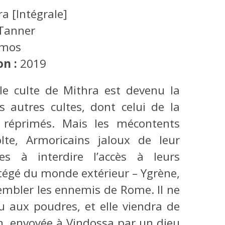
ra [Intégrale]
Tanner
mos
on :
2019
: le culte de Mithra est devenu la
es autres cultes, dont celui de la
t réprimés. Mais les mécontents
lte, Armoricains jaloux de leur
es à interdire l’accès à leurs
tégé du monde extérieur – Ygrène,
embler les ennemis de Rome. Il ne
u aux poudres, et elle viendra de
ain, envoyée à Vindossa par un dieu