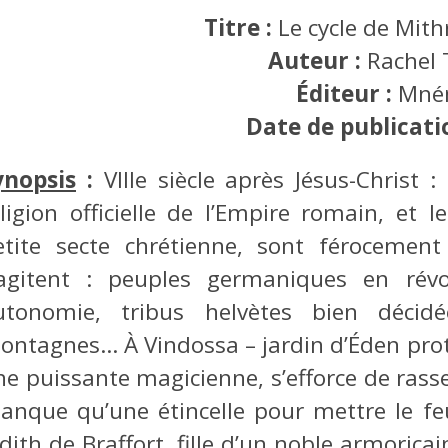
Titre :
Le cycle de Mith
Auteur :
Rachel 
Éditeur :
Mné
Date de publicati
ynopsis
:
VIIIe siècle après Jésus-Christ 
eligion officielle de l’Empire romain, et l
etite secte chrétienne, sont férocemen
’agitent : peuples germaniques en révo
utonomie, tribus helvètes bien décidé
ontagnes… À Vindossa – jardin d’Éden pro
ne puissante magicienne, s’efforce de rass
anque qu’une étincelle pour mettre le fe
dith de Braffort, fille d’un noble armoric