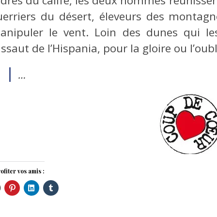
rdres du calife, les deux hommes réunissen
uerriers du désert, éleveurs des montag
anipuler le vent. Loin des dunes qui les
assaut de l’Hispania, pour la gloire ou l’oubl
…
ofiter vos amis :