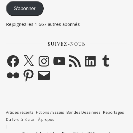
S'abonner
Rejoignez les 1 667 autres abonnés
SUIVEZ-NOUS
Facebook
X
Instagram
YouTube
Flux RSS
LinkedIn
Tumblr
Flickr
Pinterest
E-mail
Articles récents
Fictions / Essais
Bandes Dessinées
Reportages
Du livre à l’écran
À propos