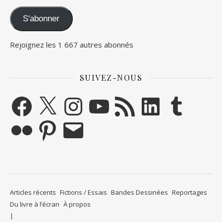
S'abonner
Rejoignez les 1 667 autres abonnés
SUIVEZ-NOUS
Facebook
X
Instagram
YouTube
Flux RSS
LinkedIn
Tumblr
Flickr
Pinterest
E-mail
Articles récents
Fictions / Essais
Bandes Dessinées
Reportages
Du livre à l’écran
À propos