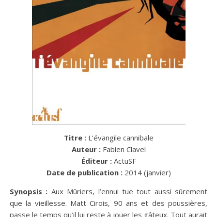
Titre :
L’évangile cannibale
Auteur :
Fabien Clavel
Éditeur :
ActuSF
Date de publication :
2014 (janvier)
Synopsis
:
Aux Mûriers, l’ennui tue tout aussi sûrement
que la vieillesse. Matt Cirois, 90 ans et des poussières,
passe le temps qu’il lui reste à jouer les gâteux. Tout aurait