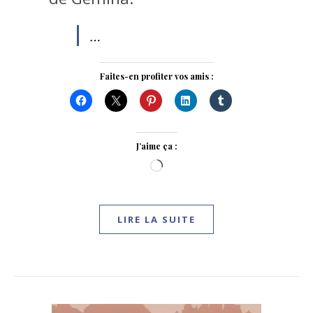
…
Faites-en profiter vos amis :
J’aime ça :
Chargement…
LIRE LA SUITE