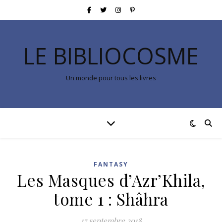
LE BIBLIOCOSME
Un monde pour tous les livres
FANTASY
Les Masques d’Azr’Khila,
tome 1 : Shâhra
17 septembre 2018