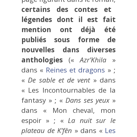
certains des contes et
légendes dont il est fait
mention ont déjà été
publiés sous forme de
nouvelles dans diverses
anthologies
(«
Azr’Khila
»
dans «
Reines et dragons
» ;
«
De sable et de vent
» dans
« Les Incontournables de la
fantasy » ; «
Dans ses yeux
»
dans « Mon cheval, mon
espoir » ; «
La nuit sur le
plateau de K’fên
» dans «
Les