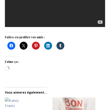
Faites-en profiter vos amis :
J’aime ça :
Chargement…
Vous aimerez également...
Frantz