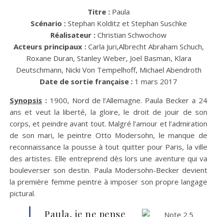
Titre :
Paula
Scénario :
Stephan Kolditz et Stephan Suschke
Réalisateur :
Christian Schwochow
Acteurs principaux :
Carla Juri,Albrecht Abraham Schuch,
Roxane Duran, Stanley Weber, Joel Basman, Klara
Deutschmann, Nicki Von Tempelhoff, Michael Abendroth
Date de sortie française :
1 mars 2017
Synopsis
:
1900, Nord de l’Allemagne. Paula Becker a 24
ans et veut la liberté, la gloire, le droit de jouir de son
corps, et peindre avant tout. Malgré l’amour et l’admiration
de son mari, le peintre Otto Modersohn, le manque de
reconnaissance la pousse à tout quitter pour Paris, la ville
des artistes. Elle entreprend dès lors une aventure qui va
bouleverser son destin. Paula Modersohn-Becker devient
la première femme peintre à imposer son propre langage
pictural.
Paula, je ne pense