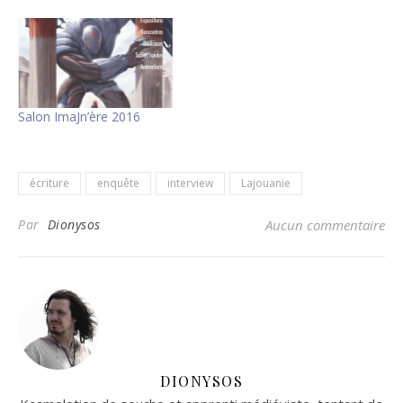
Salon ImaJn’ère 2016
écriture
enquête
interview
Lajouanie
Par
Dionysos
Aucun commentaire
DIONYSOS