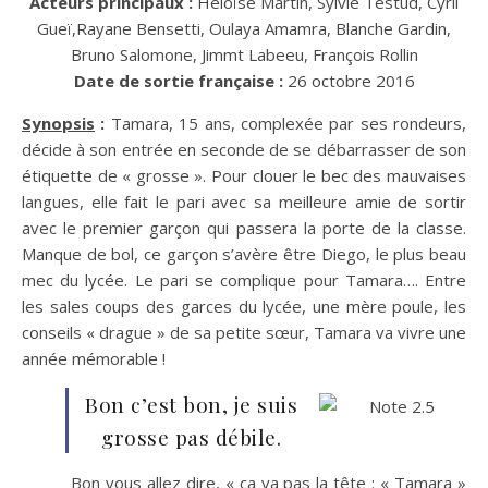
Acteurs principaux :
Héloïse Martin, Sylvie Testud, Cyril
Gueï,Rayane Bensetti, Oulaya Amamra, Blanche Gardin,
Bruno Salomone, Jimmt Labeeu, François Rollin
Date de sortie française :
26 octobre 2016
Synopsis
:
Tamara, 15 ans, complexée par ses rondeurs,
décide à son entrée en seconde de se débarrasser de son
étiquette de « grosse ». Pour clouer le bec des mauvaises
langues, elle fait le pari avec sa meilleure amie de sortir
avec le premier garçon qui passera la porte de la classe.
Manque de bol, ce garçon s’avère être Diego, le plus beau
mec du lycée. Le pari se complique pour Tamara…. Entre
les sales coups des garces du lycée, une mère poule, les
conseils « drague » de sa petite sœur, Tamara va vivre une
année mémorable !
Bon c’est bon, je suis
grosse pas débile.
Bon vous allez dire, « ça va pas la tête : « Tamara »