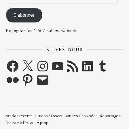
S'abonner
Rejoignez les 1 667 autres abonnés
SUIVEZ-NOUS
Facebook
X
Instagram
YouTube
Flux RSS
LinkedIn
Tumblr
Flickr
Pinterest
E-mail
Articles récents
Fictions / Essais
Bandes Dessinées
Reportages
Du livre à l’écran
À propos