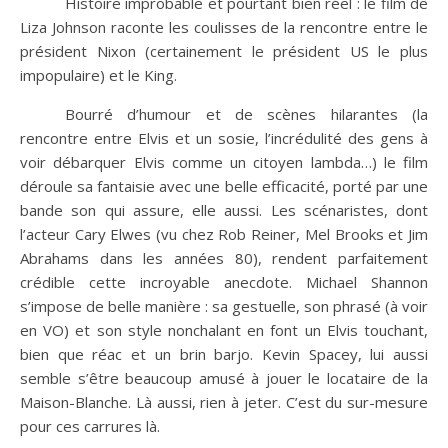
Histoire improbable et pourtant bien réel : le film de
Liza Johnson raconte les coulisses de la rencontre entre le
président Nixon (certainement le président US le plus
impopulaire) et le King.
Bourré d’humour et de scènes hilarantes (la
rencontre entre Elvis et un sosie, l’incrédulité des gens à
voir débarquer Elvis comme un citoyen lambda…) le film
déroule sa fantaisie avec une belle efficacité, porté par une
bande son qui assure, elle aussi. Les scénaristes, dont
l’acteur Cary Elwes (vu chez Rob Reiner, Mel Brooks et Jim
Abrahams dans les années 80), rendent parfaitement
crédible cette incroyable anecdote. Michael Shannon
s’impose de belle manière : sa gestuelle, son phrasé (à voir
en VO) et son style nonchalant en font un Elvis touchant,
bien que réac et un brin barjo. Kevin Spacey, lui aussi
semble s’être beaucoup amusé à jouer le locataire de la
Maison-Blanche. Là aussi, rien à jeter. C’est du sur-mesure
pour ces carrures là.