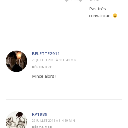
Pas très
convaincue.
BELETTE2911
28 JUILLET 2016 À 18 H 48 MIN
RÉPONDRE
Mince alors !
RP1989
29 JUILLET 2016 À 8 H 59 MIN
RÉPONDRE