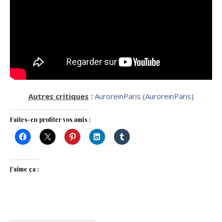
Autres critiques
:
AuroreinParis (AuroreinParis)
Faites-en profiter vos amis :
J’aime ça :