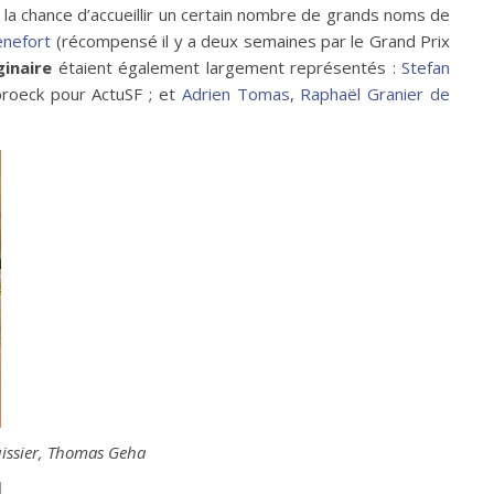
a chance d’accueillir un certain nombre de grands noms de
enefort
(récompensé il y a deux semaines par le Grand Prix
ginaire
étaient également largement représentés :
Stefan
broeck pour ActuSF ; et
Adrien Tomas
,
Raphaël Granier de
uissier, Thomas Geha