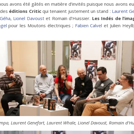
s avons été gâtés en matière d’invités puisque nous avons eu l
 des
éditions Critic
qui tenaient justement un stand :
Laurent G
Géha
,
Lionel Davoust
et Romain d’Huissier.
Les Indés de l’ima
agel
pour les Moutons électriques ;
Fabien Calvel
et Julien Heyl
mpa, Laurent Genefort, Laurent Whale, Lionel Davoust, Romain d’H