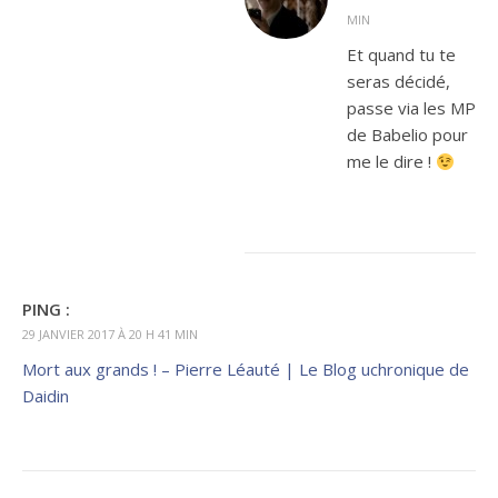
MIN
Et quand tu te
seras décidé,
passe via les MP
de Babelio pour
me le dire !
PING :
29 JANVIER 2017 À 20 H 41 MIN
Mort aux grands ! – Pierre Léauté | Le Blog uchronique de
Daidin