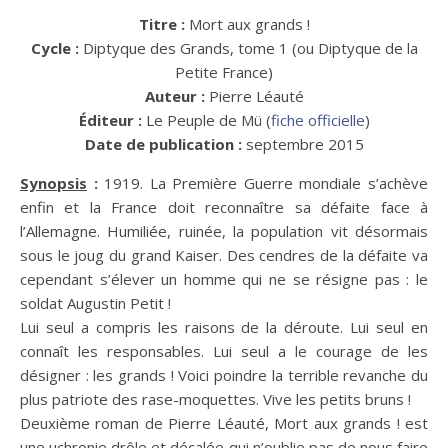
Titre :
Mort aux grands !
Cycle :
Diptyque des Grands, tome 1 (ou Diptyque de la
Petite France)
Auteur :
Pierre Léauté
Éditeur :
Le Peuple de Mü (
fiche officielle
)
Date de publication :
septembre 2015
Synopsis
:
1919. La Première Guerre mondiale s’achève
enfin et la France doit reconnaître sa défaite face à
l’Allemagne. Humiliée, ruinée, la population vit désormais
sous le joug du grand Kaiser. Des cendres de la défaite va
cependant s’élever un homme qui ne se résigne pas : le
soldat Augustin Petit !
Lui seul a compris les raisons de la déroute. Lui seul en
connaît les responsables. Lui seul a le courage de les
désigner : les grands ! Voici poindre la terrible revanche du
plus patriote des rase-moquettes. Vive les petits bruns !
Deuxième roman de Pierre Léauté, Mort aux grands ! est
une uchronie drôle et décalée qui n’oublie pas de nous faire