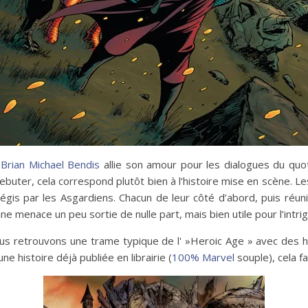
,
Brian Michael Bendis
allie son amour pour les dialogues du quoti
ebuter, cela correspond plutôt bien à l’histoire mise en scène. 
s par les Asgardiens. Chacun de leur côté d’abord, puis réunis
 menace un peu sortie de nulle part, mais bien utile pour l’intrig
ous retrouvons une trame typique de l' »Heroic Age » avec des hé
e histoire déjà publiée en librairie (
100% Marvel
souple), cela fa