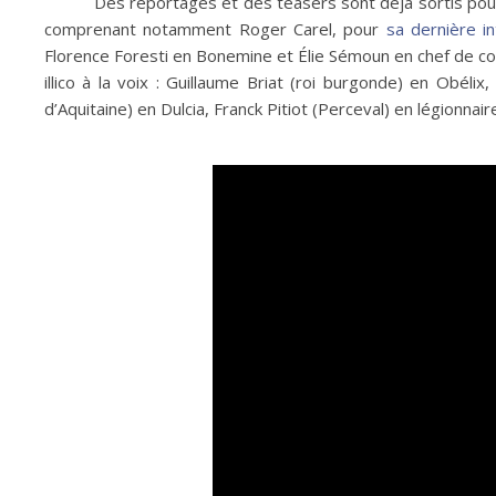
Des reportages et des teasers sont déjà sortis pour
comprenant notamment Roger Carel, pour
sa dernière in
Florence Foresti en Bonemine et Élie Sémoun en chef de co
illico à la voix : Guillaume Briat (roi burgonde) en Obél
d’Aquitaine) en Dulcia, Franck Pitiot (Perceval) en légionna