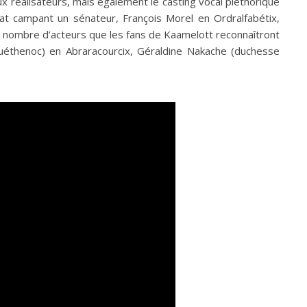
x réalisateurs, mais également le casting vocal pléthorique
bat campant un sénateur, François Morel en Ordralfabétix,
n nombre d’acteurs que les fans de Kaamelott reconnaîtront
 (Guéthenoc) en Abraracourcix, Géraldine Nakache (duchesse