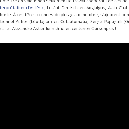
 mettre en valeur non seulement le travail coopératif de ces deu
terprétation d’Astérix
, Lorànt Deutsch en Anglaigus, Alain Cha
horte. À ces têtes connues du plus grand nombre, s’ajoutent bo
ix, Lionnel Astier (Léodagan) en Cétautomatix, Serge Papagalli
ire … et Alexandre Astier lui-même en centurion Oursenplus !