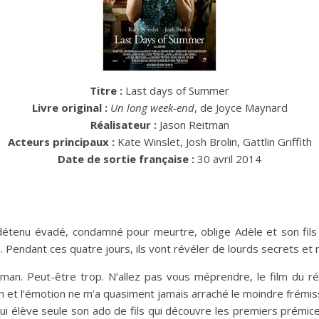
Titre :
Last days of Summer
Livre original :
Un long week-end
, de Joyce Maynard
Réalisateur :
Jason Reitman
Acteurs principaux :
Kate Winslet, Josh Brolin, Gattlin Griffith
Date de sortie française :
30 avril 2014
détenu évadé, condamné pour meurtre, oblige Adèle et son fils H
 Pendant ces quatre jours, ils vont révéler de lourds secrets e
an. Peut-être trop. N’allez pas vous méprendre, le film du réal
ion et l’émotion ne m’a quasiment jamais arraché le moindre frémi
 élève seule son ado de fils qui découvre les premiers prémices 