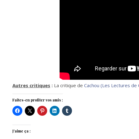
Autres critiques
:
La critique de
Cachou (Les Lectures de 
Faites-en profiter vos amis :
J’aime ça :