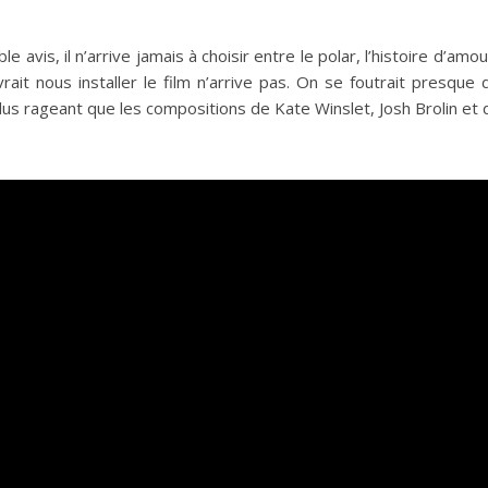
le avis, il n’arrive jamais à choisir entre le polar, l’histoire d’a
ait nous installer le film n’arrive pas. On se foutrait presque 
plus rageant que les compositions de Kate Winslet, Josh Brolin et du