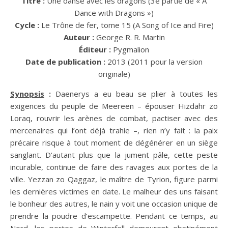
Titre :
Une danse avec les dragons (3e partie de « A
Dance with Dragons »)
Cycle :
Le Trône de fer, tome 15 (A Song of Ice and Fire)
Auteur :
George R. R. Martin
Éditeur :
Pygmalion
Date de publication :
2013 (2011 pour la version
originale)
Synopsis
:
Daenerys a eu beau se plier à toutes les
exigences du peuple de Meereen – épouser Hizdahr zo
Loraq, rouvrir les arènes de combat, pactiser avec des
mercenaires qui l’ont déjà trahie –, rien n’y fait : la paix
précaire risque à tout moment de dégénérer en un siège
sanglant. D’autant plus que la jument pâle, cette peste
incurable, continue de faire des ravages aux portes de la
ville. Yezzan zo Qaggaz, le maître de Tyrion, figure parmi
les dernières victimes en date. Le malheur des uns faisant
le bonheur des autres, le nain y voit une occasion unique de
prendre la poudre d’escampette. Pendant ce temps, au