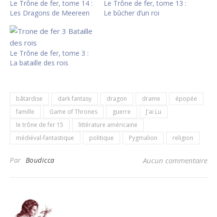
Le Trône de fer, tome 14 :
Le Trône de fer, tome 13 :
Les Dragons de Meereen
Le bûcher d’un roi
Le Trône de fer, tome 3 :
La bataille des rois
bâtardise
dark fantasy
dragon
drame
épopée
famille
Game of Thrones
guerre
J'ai Lu
le trône de fer 15
littérature américaine
médiéval-fantastique
politique
Pygmalion
religion
Par
Boudicca
Aucun commentaire