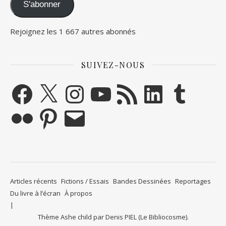
S'abonner
Rejoignez les 1 667 autres abonnés
SUIVEZ-NOUS
Facebook
X
Instagram
YouTube
Flux RSS
LinkedIn
Tumblr
Flickr
Pinterest
E-mail
Articles récents
Fictions / Essais
Bandes Dessinées
Reportages
Du livre à l’écran
À propos
Thème Ashe child par
Denis PIEL (Le Bibliocosme)
.