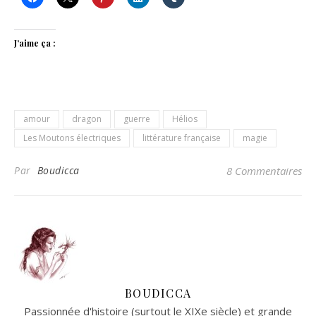
J’aime ça :
amour
dragon
guerre
Hélios
Les Moutons électriques
littérature française
magie
Par
Boudicca
8 Commentaires
BOUDICCA
Passionnée d'histoire (surtout le XIXe siècle) et grande