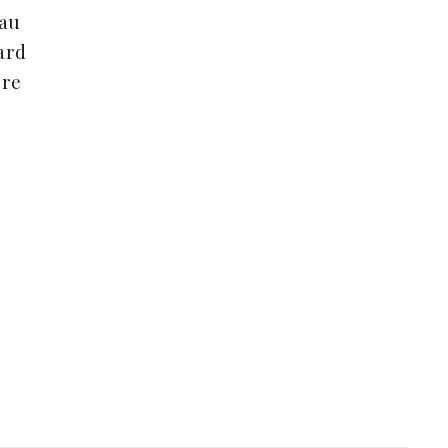
 au
gard
ère