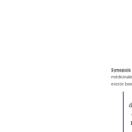
Synopsis
médicinale
existe bie
d