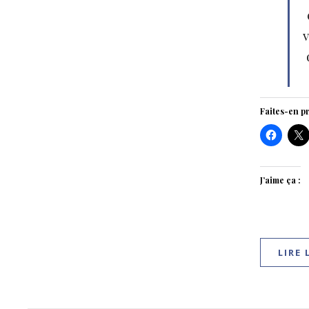
v
Faites-en pr
J’aime ça :
LIRE 