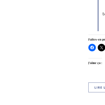
t
Faites-en pr
J’aime ça :
LIRE 