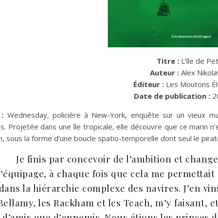
Titre :
L’île de Pe
Auteur :
Alex Nikola
Éditeur :
Les Moutons Él
Date de publication :
2
:
Wednesday, policière à New-York, enquête sur un vieux mari
s. Projetée dans une île tropicale, elle découvre que ce marin n’
n, sous la forme d’une boucle spatio-temporelle dont seul le pirat
Je finis par concevoir de l’ambition et change
’équipage, à chaque fois que cela me permettait
dans la hiérarchie complexe des navires. J’en vins 
Bellamy, les Rackham et les Teach, m’y faisant, e
d’amis que d’ennemis. Nous étions les princes d