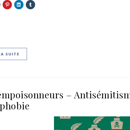
LA SUITE
empoisonneurs – Antisémitism
phobie