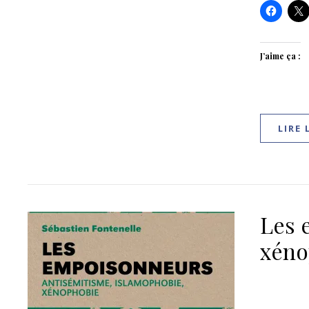
J’aime ça :
LIRE 
Les 
xéno