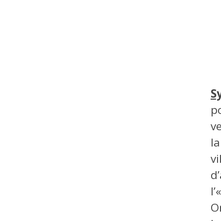
S
p
v
l
v
d
l’
O