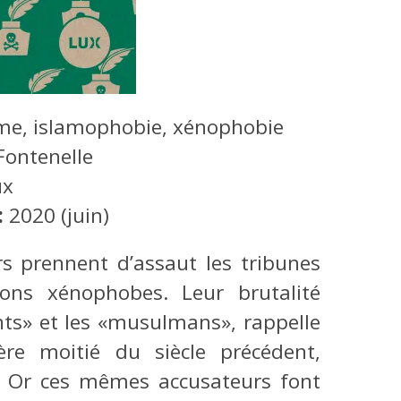
me, islamophobie, xénophobie
Fontenelle
ux
:
2020 (juin)
s prennent d’assaut les tribunes
sions xénophobes. Leur brutalité
nts» et les «musulmans», rappelle
re moitié du siècle précédent,
s». Or ces mêmes accusateurs font