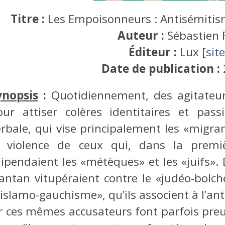
Titre :
Les Empoisonneurs : Antisémitis
Auteur :
Sébastien 
Éditeur :
Lux [
site
Date de publication :
ynopsis
:
Quotidiennement, des agitateur
our attiser colères identitaires et pas
erbale, qui vise principalement les «migra
a violence de ceux qui, dans la premiè
ilipendaient les «métèques» et les «juifs»
’antan vitupéraient contre le «judéo-bolch
«islamo-gauchisme», qu’ils associent à l’an
r ces mêmes accusateurs font parfois pre