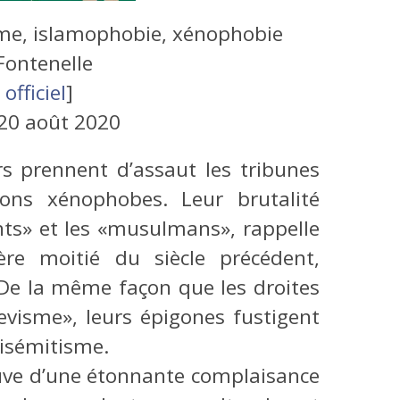
me, islamophobie, xénophobie
Fontenelle
 officiel
]
20 août 2020
s prennent d’assaut les tribunes
sions xénophobes. Leur brutalité
nts» et les «musulmans», rappelle
re moitié du siècle précédent,
. De la même façon que les droites
evisme», leurs épigones fustigent
tisémitisme.
uve d’une étonnante complaisance