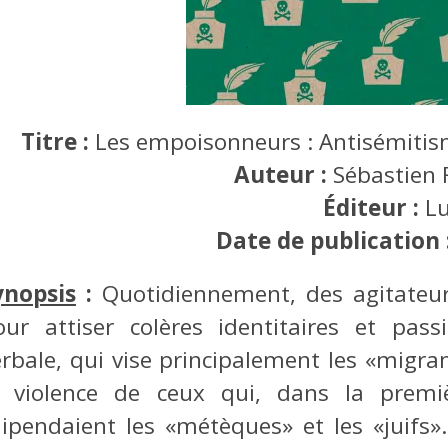
Titre :
Les empoisonneurs : Antisémitis
Auteur :
Sébastien 
Éditeur :
L
Date de publication 
ynopsis
:
Quotidiennement, des agitateur
our attiser colères identitaires et pas
erbale, qui vise principalement les «migra
a violence de ceux qui, dans la premiè
ilipendaient les «métèques» et les «juif