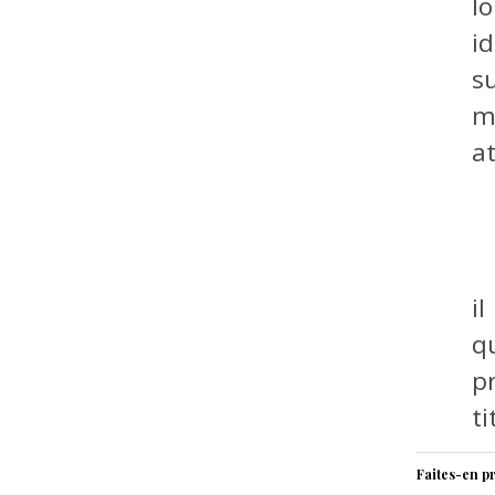
l
i
s
m
at
i
q
p
t
Faites-en pr