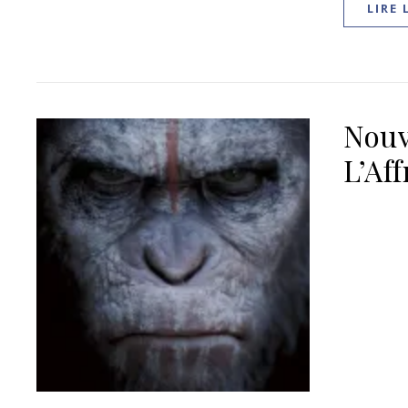
LIRE 
Nouv
L’Af