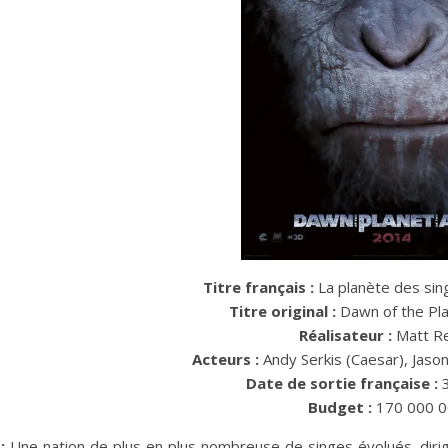
Titre français :
La planète des sin
Titre original :
Dawn of the Pla
Réalisateur :
Matt R
Acteurs :
Andy Serkis (Caesar), Jaso
Date de sortie française :
Budget :
170 000 0
:
Une nation de plus en plus nombreuse de singes évolués, diri