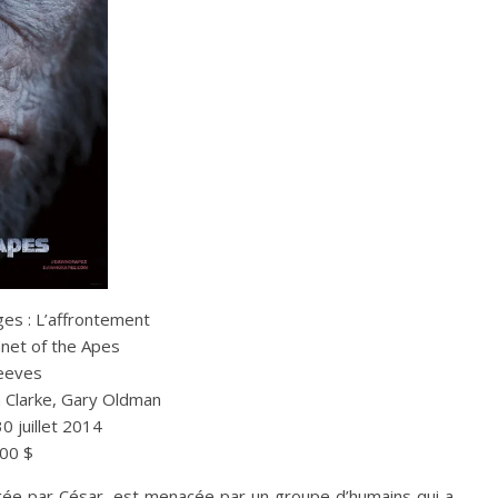
ges : L’affrontement
net of the Apes
eeves
n Clarke, Gary Oldman
30 juillet 2014
00 $
gée par César, est menacée par un groupe d’humains qui a