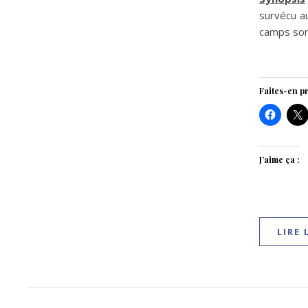
survécu au
camps sont
Faites-en pr
J’aime ça :
LIRE 