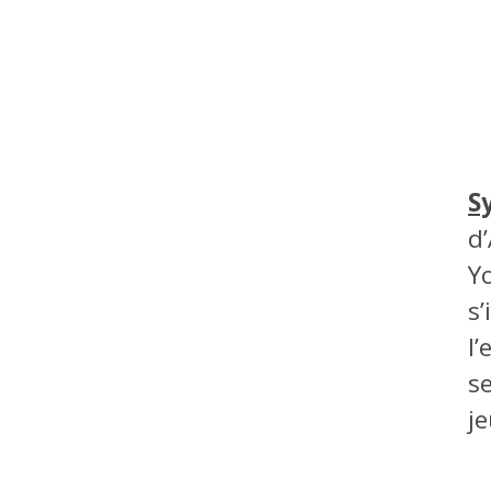
S
d
Y
s’
l
s
je