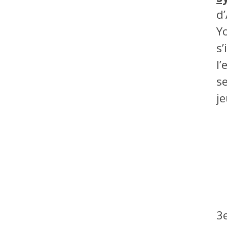
d
Y
s’
l
s
je
3