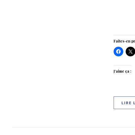
Faites-en pr
J’aime ça :
LIRE 