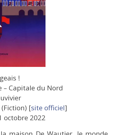
geais !
 – Capitale du Nord
uvivier
(Fiction) [
site officiel
]
1 octobre 2022
e la maison De Wautier, le monde