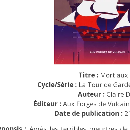
Titre :
Mort aux 
Cycle/Série :
La Tour de Garde
Auteur :
Claire D
Éditeur :
Aux Forges de Vulcain 
Date de publication :
2
ynopsis
:
Après les terribles meurtres d