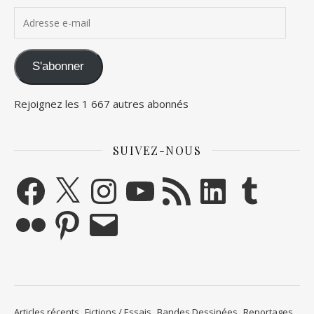
Adresse e-mail
S'abonner
Rejoignez les 1 667 autres abonnés
SUIVEZ-NOUS
Facebook
X
Instagram
YouTube
Flux RSS
LinkedIn
Tumblr
Flickr
Pinterest
E-mail
Articles récents
Fictions / Essais
Bandes Dessinées
Reportages