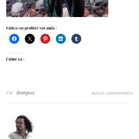
Faites-en profiter vos amis :
J’aime ça :
Par
Dionysos
Aucun commentaire